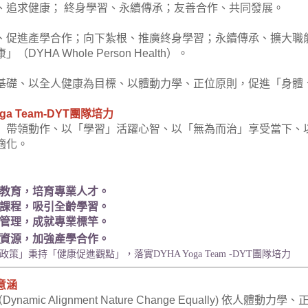
、追求健康； 終身學習、永續傳承；友善合作、共同發展。
、促進產學合作；向下紮根、推廣終身學習；永續傳承、擴大職
（DYHA Whole Person Health）
。
基礎、以全人健康為目標、以體動力學、正位原則，促進「身體
oga Team-DYT團隊培力
」帶領動作、以「學習」活躍心智、以「無為而治」享受當下、
適化。
教育，培育專業人才。
課程，吸引全齡學習。
管理，成就專業標竿。
資源，加強產學合作。
政策」秉持「健
康促進觀
點」，
落
實
DYHA
Yoga Team -DYT
團
隊培
力
意涵
Dynamic Alignment Nature Change Equally)