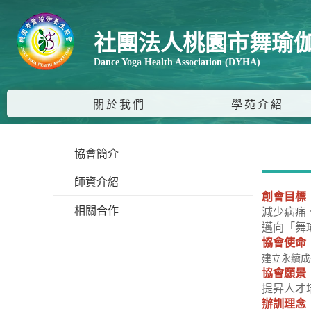
社團法人桃園市舞瑜
Dance Yoga Health Association (DYHA)
關於我們
學苑介紹
協會簡介
師資介紹
創會目標
相關合作
減少病痛
邁向「舞瑜伽
協會使命
建立永續成
協會願景
提昇人才
辦訓理念