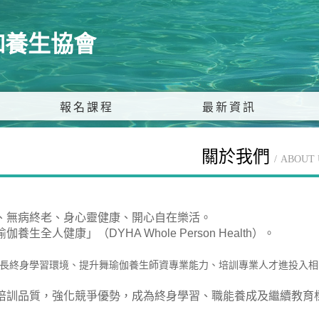
伽養生協會
報名課程
最新資訊
關於我們
ABOUT 
、無病終老、身心靈健康、開心自在樂活。
養生全人健康」（DYHA Whole Person Health）
。
長終身學習環境、提升舞瑜伽養生師資專業能力、培訓專業人才進投入相
培訓品質，強化競爭優勢，成為終身學習、職能養成及繼續教育