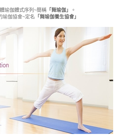
的適能適體瑜伽體式序列~簡稱
「舞瑜伽」
。
人健康的瑜伽協會~定名
「舞瑜伽養生協會」