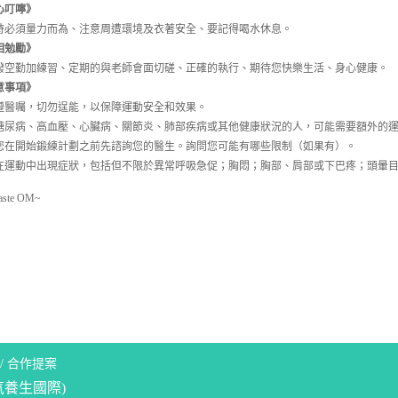
心叮嚀》
時必須量力而為、注意周遭環境及衣著安全、要記得喝水休息。
相勉勵》
撥空勤加練習、定期的與老師會面切磋、正確的執行、期待您快樂生活、身心健康。
意事項》
遵醫囑，切勿逞能，以保障運動安全和效果。
糖尿病、高血壓、心臟病、關節炎、肺部疾病或其他健康狀況的人，可能需要額外的
您在開始鍛練計劃之前先諮詢您的醫生。詢問您可能有哪些限制（如果有）。
在運動中出現症狀，包括但不限於異常呼吸急促；胸悶；胸部、肩部或下巴疼；頭暈目
ste OM~
/
合作提案
氣養生國際)