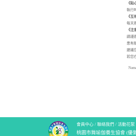
《貼
執行
《互
每天
《注
請謹
患有
建議
若您
Nama
會員中心
/
聯絡我們
/
活動花絮
桃園市舞瑜伽養生協會 (優