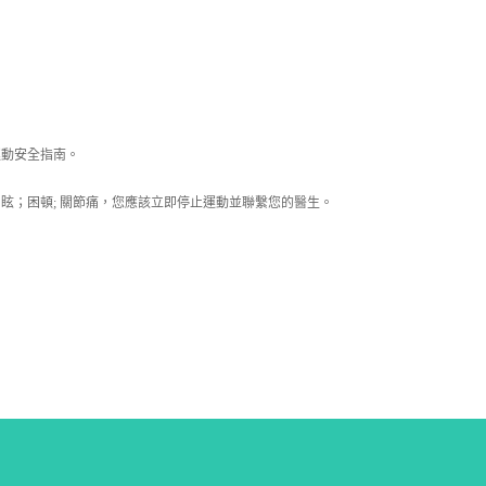
運動安全指南。
眩；困頓; 關節痛，您應該立即停止運動並聯繫您的醫生。