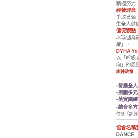
積極努力
經營理念
爭取資源
生全人健康」
健促觀點
以瑜伽為
康」。
DYHA Y
以「呼吸
向」的最
訓練政策
•
發展全人
•
規劃多元
•
落實訓練
•
結合多方
依循「訓練
協會名稱
DANCE
（