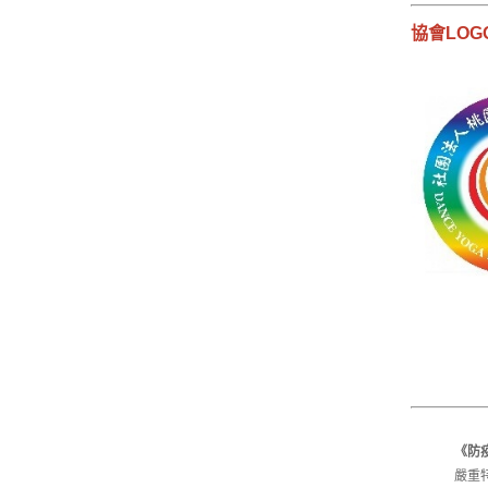
協會LOG
《防
嚴重