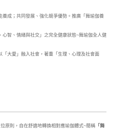
能養成；共同發展、強化競爭優勢。推廣「舞瑜伽養
、心智、情緒與社交」之完全健康狀態~舞瑜伽全人健
以「大愛」融入社會，著重「生理、心理及社會面
 依人體動力學、正位原則，自在舒適地轉換相對應瑜伽體式~簡稱
「舞