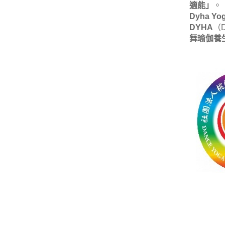
適能」
。
Dyha Yo
DYHA
（D
舞瑜伽養