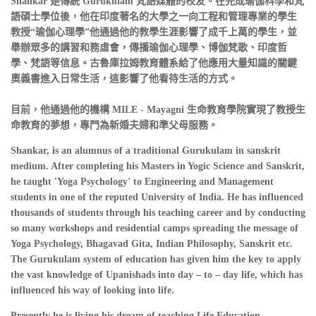
Shankar 是傳統 Gurukulam 梵語媒體的校友。在完成瑜伽科學和梵
語碩士學位後，他在印度著名的大學之一向工程和管理專業的學生
教授“瑜伽心理學”他通過他的教學生涯影響了成千上萬的學生，並
舉辦眾多的講習和務虛會，傳播瑜伽心理學、博伽梵歌、印度哲
學、梵語等信息。古魯庫拉姆教育體系給了他應用大量知識的關鍵
奧義書進入日常生活，這影響了他看待生活的方式。
目前，他通過他的機構 MILE - Mayagni 生命教育學院實現了教授生
命教育的夢想，專門為新婚夫婦和準父母服務。
Shankar, is an alumnus of a traditional Gurukulam in sanskrit
medium. After completing his Masters in Yogic Science and Sanskrit,
he taught 'Yoga Psychology' to Engineering and Management
students in one of the reputed University of India. He has influenced
thousands of students through his teaching career and by conducting
so many workshops and residential camps spreading the message of
Yoga Psychology, Bhagavad Gita, Indian Philosophy, Sanskrit etc.
The Gurukulam system of education has given him the key to apply
the vast knowledge of Upanishads into day – to – day life, which has
influenced his way of looking into life.
Presently he is living his dream of teaching Life Education,