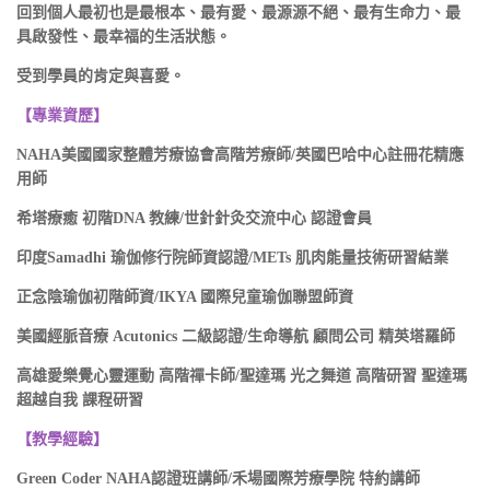
回到個人最初也是最根本、最有愛、最源源不絕、最有生命力、最
具啟發性、最幸福的生活狀態。
受到學員的肯定與喜愛。
【專業資歷】
NAHA美國國家整體芳療協會高階芳療師/英國巴哈中心註冊花精應
用師
希塔療癒 初階DNA 教練/世針針灸交流中心 認證會員
印度Samadhi 瑜伽修行院師資認證/METs 肌肉能量技術研習結業
正念陰瑜伽初階師資/IKYA 國際兒童瑜伽聯盟師資
美國經脈音療 Acutonics 二級認證/生命導航 顧問公司 精英塔羅師
高雄愛樂覺心靈運動 高階禪卡師/聖達瑪 光之舞道 高階研習 聖達瑪
超越自我 課程研習
【教學經驗】
Green Coder NAHA認證班講師/禾場國際芳療學院 特約講師