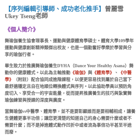
【序列編輯引導師、成功老化推手】
曾麗雪
Ukey Tseng老師
《個人簡介》
舞瑜伽養生協會理事長、運動與健康體育學碩士。體育大學109學年
運動與健康創新精神類傑出校友，也是一個勤奮好學樂於學習與分
享的瑜伽行者。
畢生致力於推廣舞瑜伽養生DYHA（Dance Your Healthy Asana）舞
動你的健康體式。以此為主軸推動
《瑜伽》
與
《體育學》
、
《中醫
學》
（附註）配合協同成進階課程，以便更容易找到屬於自己當下
最舒適穩定且自在地順位轉換體式與序列。以此協助學員以預防角
度切入、享受合一的宇宙能量，從而提昇推廣養生的技巧與紮實舞
瑜伽練習與授課的深度與廣度。
當舞瑜伽vs中醫學、體育學，並不是要彰顯誰而是要相輔相成，讓養
生健體更事半功倍；讓您更清楚的知道自己的身心需要什麼或者不
需要什麼；而不是掉進體式動作凹折中或者流為事倍功半甚至半途
而廢。