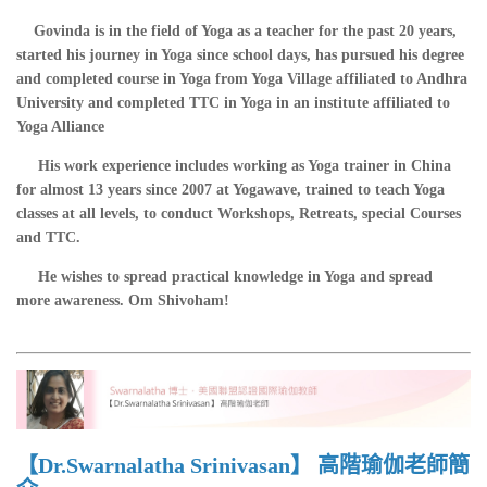
Govinda is in the field of Yoga as a teacher for the past 20 years,
started his journey in Yoga since school days, has pursued his degree
and completed course in Yoga from Yoga Village affiliated to Andhra
University and completed TTC in Yoga in an institute affiliated to
Yoga Alliance
His work experience includes working as Yoga trainer in China
for almost 13 years since 2007 at Yogawave, trained to teach Yoga
classes at all levels, to conduct Workshops, Retreats, special Courses
and TTC.
He wishes to spread practical knowledge in Yoga and spread
more awareness. Om Shivoham!
【Dr.Swarnalatha Srinivasan】 高階瑜伽老師簡