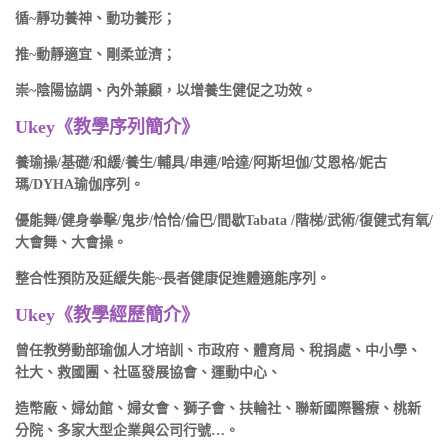
循~靜功養神、動功養形；
推~動靜適宜、剛柔並濟；
崇~陰陽協調、內外兼顧，以增養生健促之功效。
Ukey《教學序列簡介》
養瑜操/基礎/和緩/養生/輔具/串連/哈達/阿斯坦伽/艾恩格/妮古
瑪/DYHA瑜伽序列。
優能舞/健身拳擊/鬼步/恰恰/倫巴/間歇Tabata /階梯/武術/復健式有氧/
大會舞、大會操。
整合性預防及延緩失能~長者健康促進體適能序列。
Ukey《教學經歷簡介》
曾任教勞動部瑜伽人才培訓、市政府、體育局、稅捐處、中小學、
社大、救國團、社區發展協會、運動中心、
造幣廠、婦幼館、婦女會、獅子會、扶輪社、聯新國際醫療、桃新
分院、多家大型企業與公司行號…。