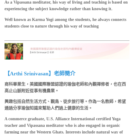
As a Vipassana meditator, his way of living and teaching is based on
experiencing the subject knowledge rather than knowing it.
Well known as Karma Yogi among the students, he always connects
students close to nature through his way of teaching
【Arthi Srinivasan】老師簡介
商科畢業生，美國國際聯盟認證的瑜伽老師和內觀禪修者，也在西
高止山脈附近從事有機農業。
興趣包括自然生活方式、觀鳥、徒步旅行等。作為一名教師，希望
通過分享瑜伽知識來幫助人們過上健康的生活。
A commerce graduate, U.S. Alliance International certified Yoga
teacher and Vipassana meditator who is also engaged in organic
farming near the Western Ghats. Interests include natural way of