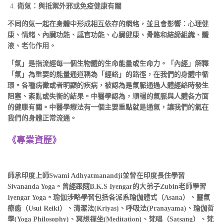
衛氣：與抵禦外邪或免疫健康有關
不同的氣一起在身體中形成相互依存的網絡，並且會影響：心理健
康、情緒、內臟功能、感官功能、心臟健康、骨骼和結締組織、體
液、老化作用。
「氣」是指流經每一個生物體的生命能量或生命力。「內經」解釋
「氣」為重要的能量通道稱為「經絡」的路徑，在我們的身體中循
環。各種病徵或者明顯的疾病，被認為是氣脈通過人體經絡時發生
阻塞、紊亂或失衡的結果。中醫學認為，順暢的氣脈與人體各方面
的健康有關。中醫學療法有一個主要重點就是通氣，讓我們的氣在
我們的身體正常流通。
《專業資歷》
師承印度上師Swami Adhyatmanandji並曾在印度長住學習
Sivananda Yoga。曾經跟隨B.K.S Iyengar的大弟子Zubin老師學習
Iyengar Yoga。瑜伽涉略學習包括各派系瑜伽體式（Asana）、靈氣
療癒（Usui Reiki）、清潔法(Kriyas)、呼吸法(Pranayama)、瑜伽哲
學(Yoga Philosophy)、冥想禪坐(Meditation)、梵唱（Satsang）、梵