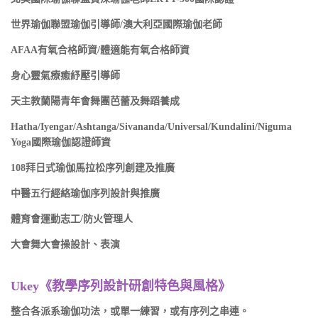
世界瑜伽聯盟瑜伽引導師/澳大利亞國際瑜伽老師
AFAA有氧合格師資/體適能有氧合格師資
身心靈氣療癒紓壓引導師
天主教蘭陽青年會舞團芭蕾及舞蹈養成
Hatha/Iyengar/Ashtanga/Sivananda/Universal/Kundalini/Niguma
Yoga國際瑜伽認證師資
108拜日式瑜伽馬拉松序列創建及推廣
中醫五行經絡瑜伽序列設計與推廣
體育會運動志工/防火管理人
大會舞大會操設計、表演
Ukey《教學序列設計研創特色與風格》
整合各派系瑜伽功法，或單一練習，或有序列之串連。