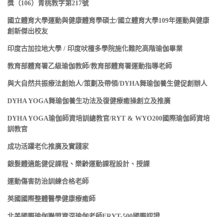
獎（106）青桃教字第217號
國立體育大學運動與健康體育學碩士/國立體育大學109年運動與健康
創新傑出校友
印度古加拉地大學 / 印度吠檀多學院施化難陀高階瑜伽畢業
教育部體育署乙級瑜伽教師/教育部體育署運動指導老師
與大自然共振療法創始人/策劃及帶領/DYHA舞瑜伽養生健促創辦人
DYHA YOGA舞瑜伽養生功法及復健療癒操創立及推廣
DYHA YOGA瑜伽師資培訓總教官/RYT & WYO200國際瑜伽師資培
訓教官
成功活躍老化推廣及實踐家
銀髮體適能健促課程、樂齡運動課程設計、授課
運動傷害防治訓練合格老師
英國國際整體醫學健康療癒師
北美國際瑜伽聯盟資深瑜伽老師ERYT-500國際認證