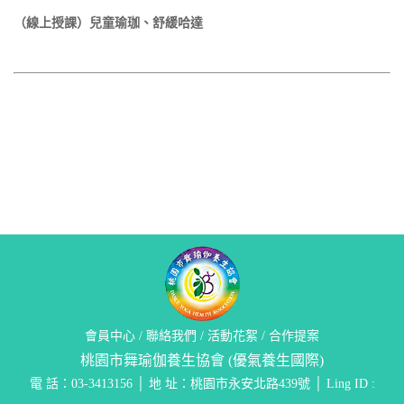
（線上授課）兒童瑜珈、舒緩哈達
會員中心
/
聯絡我們
/
活動花絮
/
合作提案
桃園市舞瑜伽養生協會 (優氣養生國際)
電 話：03-3413156 │ 地 址：桃園市永安北路439號 │ Ling ID :