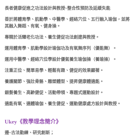
長者健康促進之功法設計與教授~整合性預防及延緩失能
善於將體育學、肌動學、中醫學、經絡穴位、五行融入瑜伽，並將
其融入舞蹈、有氧、健身操。
專精於活耀老化功法、養生健促功法創建與教授。
運用體育學、肌動學設計瑜伽功及有氧舞序列（優能舞）。
運用中醫學、經絡穴位學設計優氣養生瑜伽操（養瑜操）。
注重正位、簡單易學、輕鬆有趣、健促的效果顯著。
養護關節、強壯骨骼、雕塑體型、提昇健康體適能。
銀髮養生、高齡健促、活動帶領、專題式運動設計。
適能有氧、適體瑜伽、養生健促、運動健康處方設計與教授。
Ukey《教學理念簡介》
遵~古法勤練、研究創新；