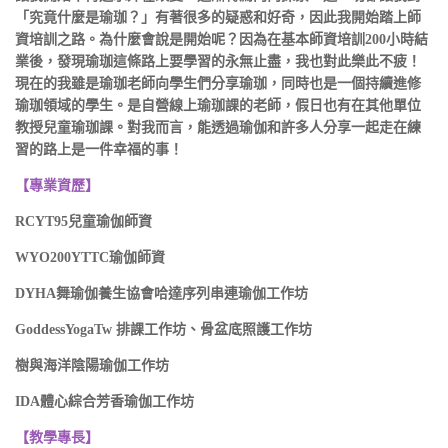
「究竟什麼是瑜珈？」有著很多的疑惑和好奇，因此我開始踏上師
資培訓之路。為什麼會說是開始呢？因為在基本師資培訓200小時結
業後，發現瑜珈這條路上要學習的永無止盡，我也對此樂此不疲！
現在的我雖是瑜珈老師向學生們分享瑜珈，同時也是一個持續進修
瑜珈領域的學生。是自營線上瑜珈課的老師，假日也有在其他單位
教授兒童瑜珈課。對我而言，能透過瑜伽和許多人分享一起走在練
習的路上是一件幸福的事！
【專業資歷】
RCYT95兒童瑜伽師資
WYO200YTTC瑜伽師資
DYHA舞瑜伽養生協會哈達序列串連瑜伽工作坊
GoddessYogaTw 排課工作坊、骨盆底照護工作坊
樹與海洋陰陽瑜伽工作坊
IDA體心綜合芳香瑜伽工作坊
【教學專長】