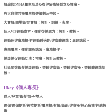
舞瑜伽DYHA養生功法及復健療癒操創立及推廣。
與大自然共振養生旅遊策劃及帶領。
大會舞/開場舞/閉會舞：設計、訓練、表演。
個人VIP運動處方、運動復健處方：設計、教授。
運動保健實務操作/運動體適能/健康體適能：專題講師。
專題養生、運動課程講習、實務操作。
健康健促運動功法：推廣、設計及教授。
社區關懷銀髮健康運動、樂齡健康舞、樂齡健康操、樂齡體適能訓
練。
Ukey《個人專長》
成人/兒童/銀髮/親子/雙人
瑜伽/瑜伽提斯/彼拉提斯/養生操/有氧/舞蹈/健身操/靜心療癒/經絡按
蹻