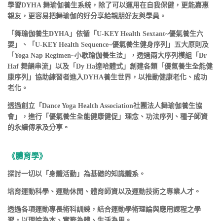
學習DYHA 舞瑜伽養生系統，除了可以運用在自我保健，更能嘉惠
親友，更容易把舞瑜伽的好分享給親朋好友與學員。
「舞瑜伽養生DYHA」依循「U-KEY Health Sextant~優氣養生六
要」、「U-KEY Health Sequence~優氣養生健身序列」五大原則及
「Yoga Nap Regimen~小歇瑜伽養生法」，透過兩大序列模組「Dr
Haf 舞韻串流」以及「Dy Ha達哈體式」創建各類「優氣養生全能健
康序列」協助練習者進入DYHA養生世界，以推動健康老化、成功
老化。
透過創立「Dance Yoga Health Association社團法人舞瑜伽養生協
會」，進行「優氣養生全能健康健促」理念、功法序列、種子師資
的永續傳承及分享。
《體育學》
探討一切以「身體活動」為基礎的知識體系。
培育運動科學、運動休閒、體育師資以及運動技術之專業人才。
透過各項運動專長術科訓練，結合運動學術理論與應用課程之學
習，以理論為本、實務為體、生活為用。