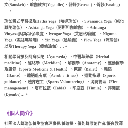
文(Sanskrit)、瑜伽飲食(Yoga diet)、僻靜(Retreat)、僻穀(Fasting)
…。
瑜伽體式學習擴及Hatha Yoga（哈達瑜伽）、Sivananda Yoga（施化
難陀瑜伽）、Ashtanga Yoga（阿斯坦伽瑜伽）、Ashtanga
Vinyasa(阿斯坦伽串流)、Iyengar Yoga（艾恩格瑜伽）、Niguma
Yoga（妮姑瑪瑜珈）、Yin Yoga（陰瑜伽）、Flow Yoga（流瑜伽）
以及Therapy Yoga（療癒瑜伽）…。
相關學習擴及阿育吠陀（Āyurveda）、中醫草藥學（Herbal
medicine）、經絡學（Meridian）、解剖學（Anatomy）、運動醫學
及康健（Sports Medicine & Health）、芭蕾（Ballet）、舞蹈
（Dance）、體適能有氧（Aerobic fitness）、運動指導（Sports
guidance）、體育志工（Sports Volunteering）、消防管理（Fire
management）、塔布拉鼓（Tabla）、印度鼓（Timila）、非洲鼓
(Djembe)…。
《
個人簡介
》
社團法人舞瑜伽養生協會理事長/養瑜操、優能舞原創作者/優良教師